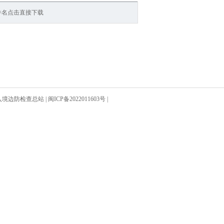
件名点击直接下载
入境边防检查总站
|
闽ICP备2022011603号
|